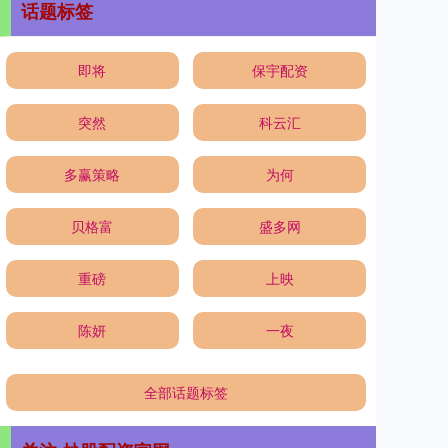
话题标签
即将
保宇配资
突然
科云汇
多赢策略
为何
贝格富
盛多网
重磅
上映
陈妍
一夜
全部话题标签