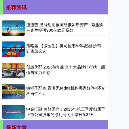
推荐资讯
速速查 没能动用被冻结俄罗斯资产：欧盟向
乌克兰提供900亿欧元贷款
策略赢 【微医生】奥司他韦VS玛巴洛沙韦，
到底怎么选
创惠优配 2025智能窗帘十大品牌排行榜，颜
值与实力并存
银铺子配资 香港无创dna机构哪家好?中环专
科当仁不让!
中金汇融 美好医疗：2025年第三季度归属于
上市公司股东的净利润同比增长5.89%
最新文章