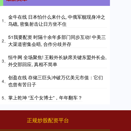
金牛在线 日本怕什么来什么, 中俄军舰现身冲之
1、
鸟礁, 密集射击让日方坐不住
51我要配资 时隔十余年多部门同步互动! 中美三
2、
大渠道密集会晤, 合作分歧并存
恒牛网 全场聚焦! 王毅外长缺席关键东盟外长会,
3、
外交部回应, 真相不简单
创盈在线 存储三巨头冲破万亿美元市值：它们
4、
也曾有苦日子
掌上乾坤 “五个女博士”，年年翻车？
5、
正规炒股配资平台