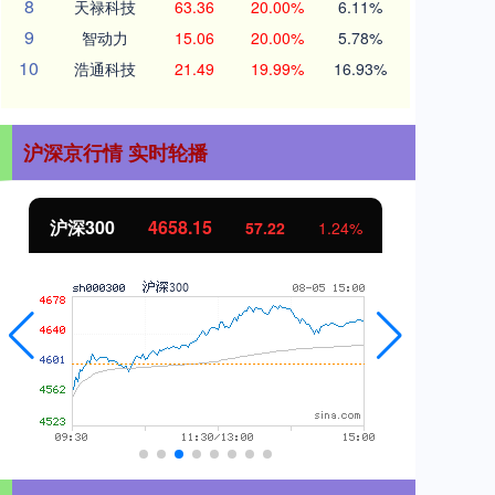
8
天禄科技
63.36
20.00%
6.11%
9
智动力
15.06
20.00%
5.78%
10
浩通科技
21.49
19.99%
16.93%
沪深京行情 实时轮播
北证50
1119.46
创
25.97
2.38%