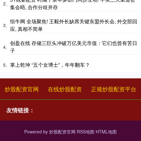
2、
集会晤, 合作分歧并存
恒牛网 全场聚焦! 王毅外长缺席关键东盟外长会, 外交部回
3、
应, 真相不简单
创盈在线 存储三巨头冲破万亿美元市值：它们也曾有苦日
4、
子
掌上乾坤 “五个女博士”，年年翻车？
5、
炒股配资官网
在线炒股配资
正规炒股配资平台
友情链接：
Powered by
炒股配资官网
RSS地图
HTML地图