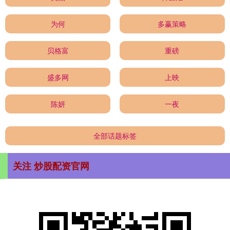
为何
多赢策略
贝格富
重磅
盛多网
上映
陈妍
一夜
全部话题标签
关注 炒股配资官网