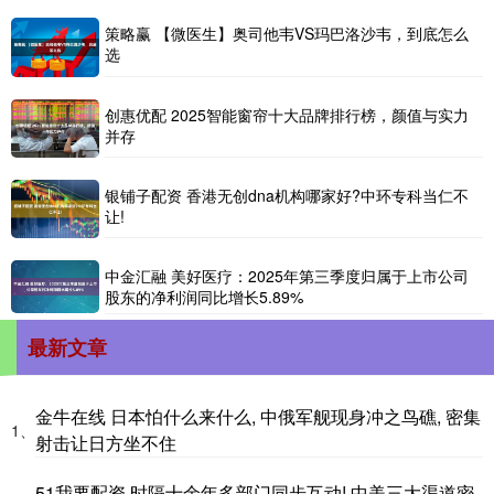
策略赢 【微医生】奥司他韦VS玛巴洛沙韦，到底怎么
选
创惠优配 2025智能窗帘十大品牌排行榜，颜值与实力
并存
银铺子配资 香港无创dna机构哪家好?中环专科当仁不
让!
中金汇融 美好医疗：2025年第三季度归属于上市公司
股东的净利润同比增长5.89%
最新文章
金牛在线 日本怕什么来什么, 中俄军舰现身冲之鸟礁, 密集
1、
射击让日方坐不住
51我要配资 时隔十余年多部门同步互动! 中美三大渠道密