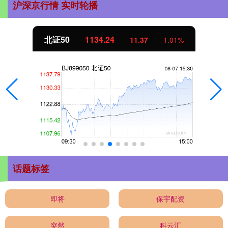
沪深京行情 实时轮播
北证50
1134.24
11.37
1.01%
话题标签
即将
保宇配资
突然
科云汇