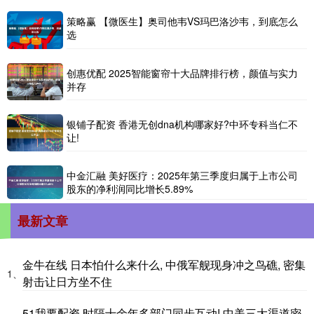
策略赢 【微医生】奥司他韦VS玛巴洛沙韦，到底怎么
选
创惠优配 2025智能窗帘十大品牌排行榜，颜值与实力
并存
银铺子配资 香港无创dna机构哪家好?中环专科当仁不
让!
中金汇融 美好医疗：2025年第三季度归属于上市公司
股东的净利润同比增长5.89%
最新文章
金牛在线 日本怕什么来什么, 中俄军舰现身冲之鸟礁, 密集
1、
射击让日方坐不住
51我要配资 时隔十余年多部门同步互动! 中美三大渠道密