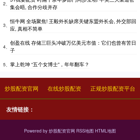
2、
集会晤, 合作分歧并存
恒牛网 全场聚焦! 王毅外长缺席关键东盟外长会, 外交部回
3、
应, 真相不简单
创盈在线 存储三巨头冲破万亿美元市值：它们也曾有苦日
4、
子
掌上乾坤 “五个女博士”，年年翻车？
5、
炒股配资官网
在线炒股配资
正规炒股配资平台
友情链接：
Powered by
炒股配资官网
RSS地图
HTML地图