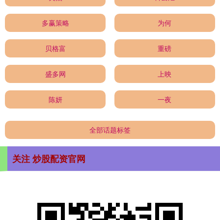
多赢策略
为何
贝格富
重磅
盛多网
上映
陈妍
一夜
全部话题标签
关注 炒股配资官网