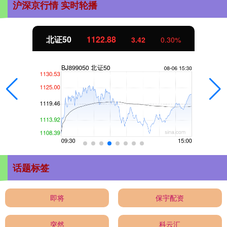
沪深京行情 实时轮播
北证50
1122.88
3.42
0.30%
话题标签
即将
保宇配资
突然
科云汇