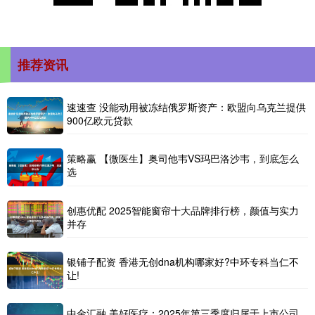
推荐资讯
速速查 没能动用被冻结俄罗斯资产：欧盟向乌克兰提供
900亿欧元贷款
策略赢 【微医生】奥司他韦VS玛巴洛沙韦，到底怎么
选
创惠优配 2025智能窗帘十大品牌排行榜，颜值与实力
并存
银铺子配资 香港无创dna机构哪家好?中环专科当仁不
让!
中金汇融 美好医疗：2025年第三季度归属于上市公司