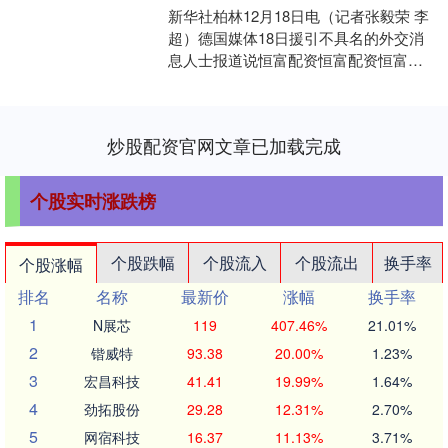
新华社柏林12月18日电（记者张毅荣 李
超）德国媒体18日援引不具名的外交消
息人士报道说恒富配资恒富配资恒富配
资，德国总理默茨计划响应比利时方面
要求，动用俄罗斯....
炒股配资官网文章已加载完成
个股实时涨跌榜
个股跌幅
个股流入
个股流出
换手率
个股涨幅
排名
名称
最新价
涨幅
换手率
1
N展芯
119
407.46%
21.01%
2
锴威特
93.38
20.00%
1.23%
3
宏昌科技
41.41
19.99%
1.64%
4
劲拓股份
29.28
12.31%
2.70%
5
网宿科技
16.37
11.13%
3.71%