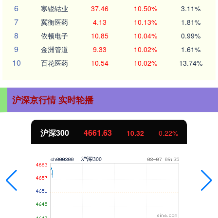
6
寒锐钴业
37.46
10.50%
3.11%
7
冀衡医药
4.13
10.13%
1.81%
8
依顿电子
10.85
10.04%
0.99%
9
金洲管道
9.33
10.02%
1.61%
10
百花医药
10.54
10.02%
13.74%
沪深京行情 实时轮播
北证50
1121.12
%
-1.75
-0.16