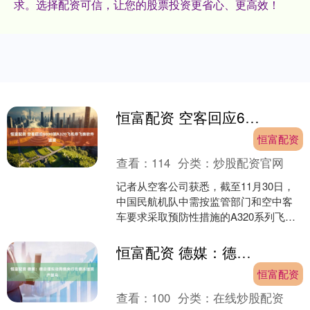
求。选择配资可信，让您的股票投资更省心、更高效！
恒富配资 空客回应6000架A320飞机停飞换软件进展
恒富配资
查看：
114
分类：
炒股配资官网
记者从空客公司获悉，截至11月30日，
中国民航机队中需按监管部门和空中客
车要求采取预防性措施的A320系列飞机
均已按照适航指令和空客技术文件完成
相关工作。所有运....
恒富配资 德媒：德总理拟动用俄央行在德冻结资产援乌
恒富配资
查看：
100
分类：
在线炒股配资