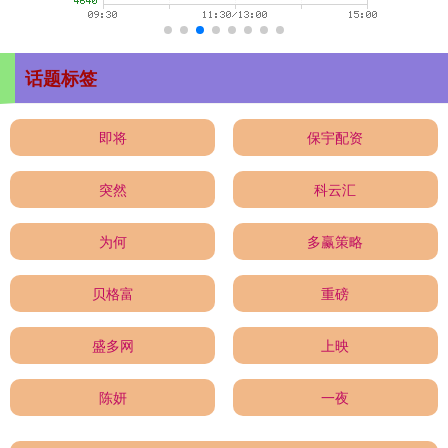
话题标签
即将
保宇配资
突然
科云汇
为何
多赢策略
贝格富
重磅
盛多网
上映
陈妍
一夜