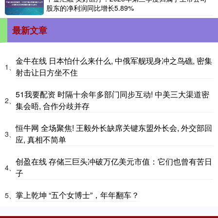
股东的净利润同比增长5.89%
最新文章
金牛在线 日本怕什么来什么, 中俄军舰现身冲之鸟礁, 密集
1、
射击让日方坐不住
51我要配资 时隔十余年多部门同步互动! 中美三大渠道密
2、
集会晤, 合作分歧并存
恒牛网 全场聚焦! 王毅外长缺席关键东盟外长会, 外交部回
3、
应, 真相不简单
创盈在线 存储三巨头冲破万亿美元市值：它们也曾有苦日
4、
子
掌上乾坤 “五个女博士”，年年翻车？
5、