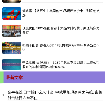
策略赢 【微医生】奥司他韦VS玛巴洛沙韦，到底怎么
选
创惠优配 2025智能窗帘十大品牌排行榜，颜值与实力
并存
银铺子配资 香港无创dna机构哪家好?中环专科当仁不
让!
中金汇融 美好医疗：2025年第三季度归属于上市公司
股东的净利润同比增长5.89%
最新文章
金牛在线 日本怕什么来什么, 中俄军舰现身冲之鸟礁, 密集
1、
射击让日方坐不住