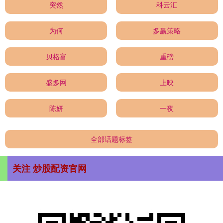
突然
科云汇
为何
多赢策略
贝格富
重磅
盛多网
上映
陈妍
一夜
全部话题标签
关注 炒股配资官网