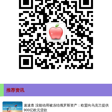
推荐资讯
速速查 没能动用被冻结俄罗斯资产：欧盟向乌克兰提供
900亿欧元贷款