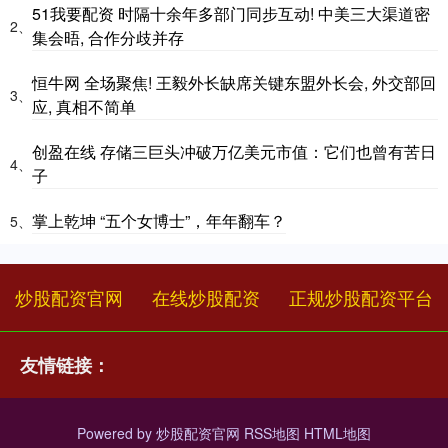
51我要配资 时隔十余年多部门同步互动! 中美三大渠道密
2、
集会晤, 合作分歧并存
恒牛网 全场聚焦! 王毅外长缺席关键东盟外长会, 外交部回
3、
应, 真相不简单
创盈在线 存储三巨头冲破万亿美元市值：它们也曾有苦日
4、
子
掌上乾坤 “五个女博士”，年年翻车？
5、
炒股配资官网
在线炒股配资
正规炒股配资平台
友情链接：
Powered by
炒股配资官网
RSS地图
HTML地图