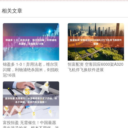
相关文章
锦盈多 1-0！弃用法老，维尔茨
恒富配资 空客回应6000架A320
闪耀，利物浦绝杀国米，剑指欧
飞机停飞换软件进展
冠16强
富投恒盈 无需催生！中国最愿
意生孩子的省，根本不用催，连