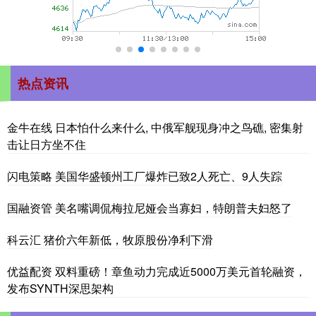
热点资讯
金牛在线 日本怕什么来什么, 中俄军舰现身冲之鸟礁, 密集射
击让日方坐不住
闪电策略 美国华盛顿州工厂爆炸已致2人死亡、9人失踪
国融资管 美名嘴调侃梅拉尼娅会当寡妇，特朗普夫妇怒了
科云汇 猪价六年新低，牧原股份净利下滑
优益配资 双料重磅！章鱼动力完成近5000万美元首轮融资，
发布SYNTH深思架构