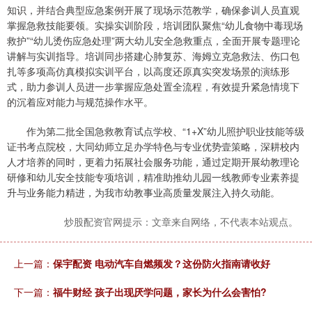
知识，并结合典型应急案例开展了现场示范教学，确保参训人员直观
掌握急救技能要领。实操实训阶段，培训团队聚焦“幼儿食物中毒现场
救护”“幼儿烫伤应急处理”两大幼儿安全急救重点，全面开展专题理论
讲解与实训指导。培训同步搭建心肺复苏、海姆立克急救法、伤口包
扎等多项高仿真模拟实训平台，以高度还原真实突发场景的演练形
式，助力参训人员进一步掌握应急处置全流程，有效提升紧急情境下
的沉着应对能力与规范操作水平。
作为第二批全国急救教育试点学校、“1+X”幼儿照护职业技能等级
证书考点院校，大同幼师立足办学特色与专业优势壹策略，深耕校内
人才培养的同时，更着力拓展社会服务功能，通过定期开展幼教理论
研修和幼儿安全技能专项培训，精准助推幼儿园一线教师专业素养提
升与业务能力精进，为我市幼教事业高质量发展注入持久动能。
炒股配资官网提示：文章来自网络，不代表本站观点。
上一篇：
保宇配资 电动汽车自燃频发？这份防火指南请收好
下一篇：
福牛财经 孩子出现厌学问题，家长为什么会害怕?