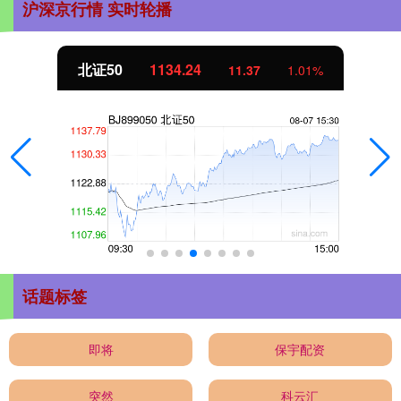
沪深京行情 实时轮播
北证50
1134.24
11.37
1.01%
话题标签
即将
保宇配资
突然
科云汇