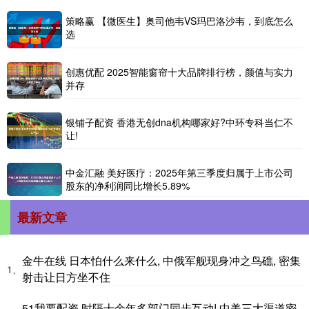
策略赢 【微医生】奥司他韦VS玛巴洛沙韦，到底怎么
选
创惠优配 2025智能窗帘十大品牌排行榜，颜值与实力
并存
银铺子配资 香港无创dna机构哪家好?中环专科当仁不
让!
中金汇融 美好医疗：2025年第三季度归属于上市公司
股东的净利润同比增长5.89%
最新文章
金牛在线 日本怕什么来什么, 中俄军舰现身冲之鸟礁, 密集
1、
射击让日方坐不住
51我要配资 时隔十余年多部门同步互动! 中美三大渠道密