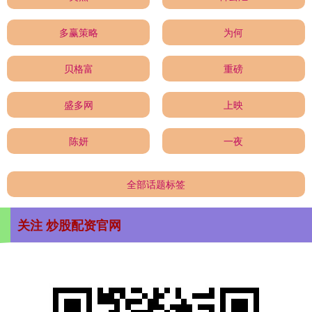
多赢策略
为何
贝格富
重磅
盛多网
上映
陈妍
一夜
全部话题标签
关注 炒股配资官网