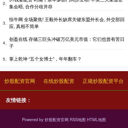
2、
集会晤, 合作分歧并存
恒牛网 全场聚焦! 王毅外长缺席关键东盟外长会, 外交部回
3、
应, 真相不简单
创盈在线 存储三巨头冲破万亿美元市值：它们也曾有苦日
4、
子
掌上乾坤 “五个女博士”，年年翻车？
5、
炒股配资官网
在线炒股配资
正规炒股配资平台
友情链接：
Powered by
炒股配资官网
RSS地图
HTML地图