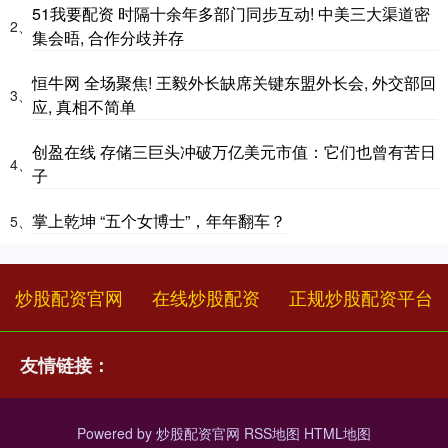
51我要配资 时隔十余年多部门同步互动! 中美三大渠道密
2、
集会晤, 合作分歧并存
恒牛网 全场聚焦! 王毅外长缺席关键东盟外长会, 外交部回
3、
应, 真相不简单
创盈在线 存储三巨头冲破万亿美元市值：它们也曾有苦日
4、
子
掌上乾坤 “五个女博士”，年年翻车？
5、
炒股配资官网
在线炒股配资
正规炒股配资平台
友情链接：
Powered by
炒股配资官网
RSS地图
HTML地图