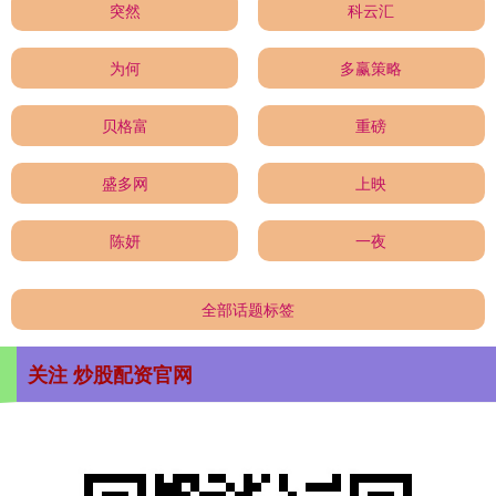
突然
科云汇
为何
多赢策略
贝格富
重磅
盛多网
上映
陈妍
一夜
全部话题标签
关注 炒股配资官网