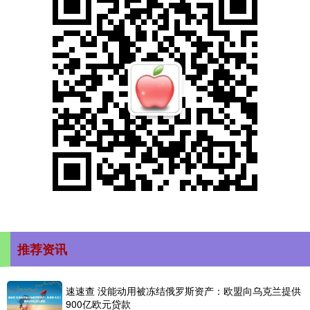
推荐资讯
速速查 没能动用被冻结俄罗斯资产：欧盟向乌克兰提供
900亿欧元贷款