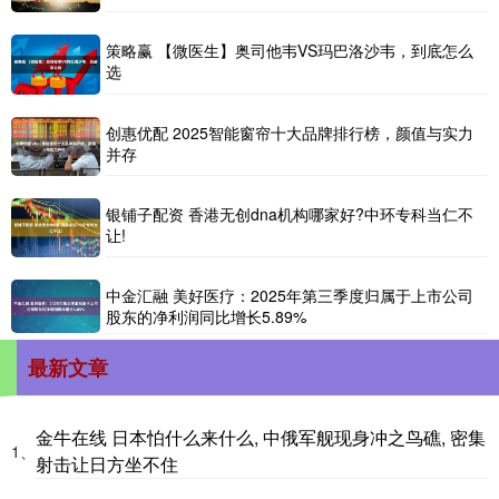
策略赢 【微医生】奥司他韦VS玛巴洛沙韦，到底怎么
选
创惠优配 2025智能窗帘十大品牌排行榜，颜值与实力
并存
银铺子配资 香港无创dna机构哪家好?中环专科当仁不
让!
中金汇融 美好医疗：2025年第三季度归属于上市公司
股东的净利润同比增长5.89%
最新文章
金牛在线 日本怕什么来什么, 中俄军舰现身冲之鸟礁, 密集
1、
射击让日方坐不住