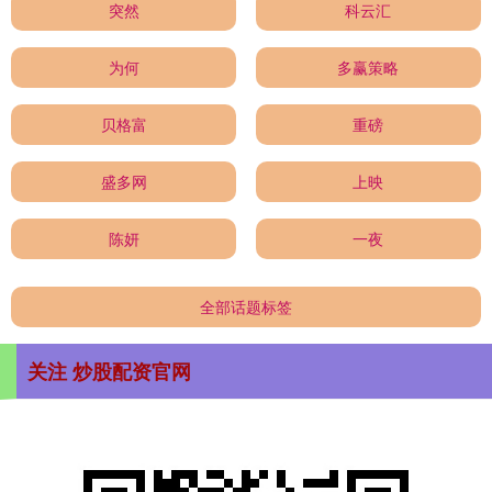
突然
科云汇
为何
多赢策略
贝格富
重磅
盛多网
上映
陈妍
一夜
全部话题标签
关注 炒股配资官网