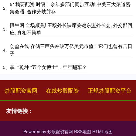
51我要配资 时隔十余年多部门同步互动! 中美三大渠道密
2、
集会晤, 合作分歧并存
恒牛网 全场聚焦! 王毅外长缺席关键东盟外长会, 外交部回
3、
应, 真相不简单
创盈在线 存储三巨头冲破万亿美元市值：它们也曾有苦日
4、
子
掌上乾坤 “五个女博士”，年年翻车？
5、
炒股配资官网
在线炒股配资
正规炒股配资平台
友情链接：
Powered by
炒股配资官网
RSS地图
HTML地图