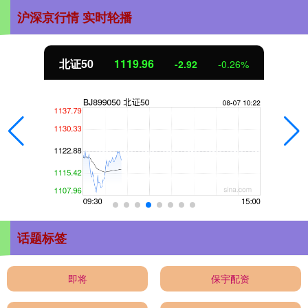
沪深京行情 实时轮播
北证50
1119.96
-2.92
-0.26%
话题标签
即将
保宇配资