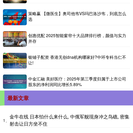
策略赢 【微医生】奥司他韦VS玛巴洛沙韦，到底怎么
选
创惠优配 2025智能窗帘十大品牌排行榜，颜值与实力
并存
银铺子配资 香港无创dna机构哪家好?中环专科当仁不
让!
中金汇融 美好医疗：2025年第三季度归属于上市公司
股东的净利润同比增长5.89%
最新文章
金牛在线 日本怕什么来什么, 中俄军舰现身冲之鸟礁, 密集
1、
射击让日方坐不住