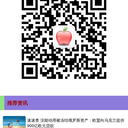
推荐资讯
速速查 没能动用被冻结俄罗斯资产：欧盟向乌克兰提供
900亿欧元贷款