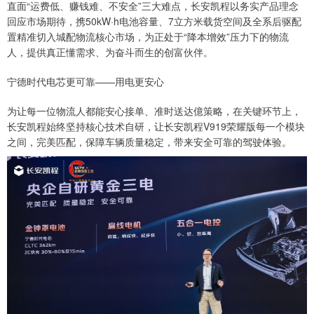
直面“运费低、赚钱难、不安全”三大难点，长安凯程以务实产品理念
回应市场期待，携50kW·h电池容量、7立方米载货空间及全系后驱配
置精准切入城配物流核心市场，为正处于“降本增效”压力下的物流
人，提供真正懂需求、为奋斗而生的创富伙伴。
宁德时代电芯更可靠——用电更安心
为让每一位物流人都能安心接单、准时送达億策略，在关键环节上，
长安凯程始终坚持核心技术自研，让长安凯程V919荣耀版每一个模块
之间，完美匹配，保障车辆质量稳定，带来安全可靠的驾驶体验。