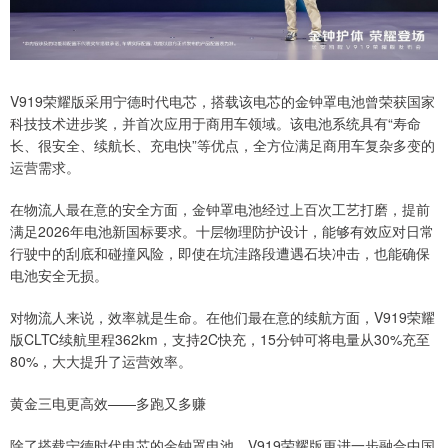
V919荣耀版采用宁德时代电芯，搭载该电芯的金钟罩电池曾荣获国家
科技技术进步奖，并首次应用于商用车领域。该电池系统具有“寿命
长、很安全、续航长、充电快”等优点，全方位满足商用车复杂多变的
运营需求。
在物流人最在意的安全方面，金钟罩电池经过上百次工艺打磨，提前
满足2026年电池新国标要求。十层物理防护设计，能够有效应对日常
行驶中的刮底和碰撞风险，即使在坑洼路段遭遇石块冲击，也能确保
电池安全无损。
对物流人来说，效率就是生命。在他们最在意的续航方面，V919荣耀
版CLTC续航里程362km，支持2C快充，15分钟可将电量从30%充至
80%，大大提升了运营效率。
黄金三电更高效——多跑又多赚
除了搭载宁德时代电芯的金钟罩电池，V919荣耀版更进一步融合中国