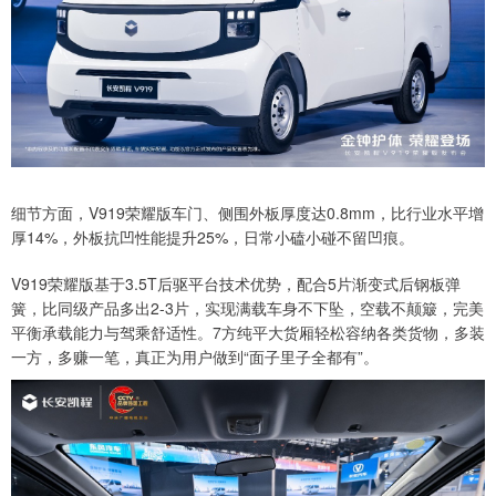
细节方面，V919荣耀版车门、侧围外板厚度达0.8mm，比行业水平增
厚14%，外板抗凹性能提升25%，日常小磕小碰不留凹痕。
V919荣耀版基于3.5T后驱平台技术优势，配合5片渐变式后钢板弹
簧，比同级产品多出2-3片，实现满载车身不下坠，空载不颠簸，完美
平衡承载能力与驾乘舒适性。7方纯平大货厢轻松容纳各类货物，多装
一方，多赚一笔，真正为用户做到“面子里子全都有”。