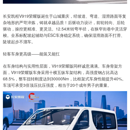
长安凯程V919荣耀版诞生于山城重庆，经坡道、弯道、湿滑路面等复
杂地形的严苛淬炼，铸就卓越品质！后驱动力设计，前轮转向、后轮
驱动，操控更精准、更灵活。12.54米转弯半径，在狭窄街巷中灵活穿
梭。全系标配坡起辅助与ESC车身稳定系统，确保湿滑路面不打滑、
陡坡起步不溜车。
轻客车身更高级——能装又能扛
在车身结构与实用性层面，V919荣耀版同样诚意满满。车身骨架方
面，V919荣耀版车身采用十横五纵车架结构，高强度钢占比高达
68.5%，整车扭转刚度达到30000Nm，比框架式车身性能提升40%。
车顶可承受3倍顶压抗压强度，相当于20个成年男子的重量。