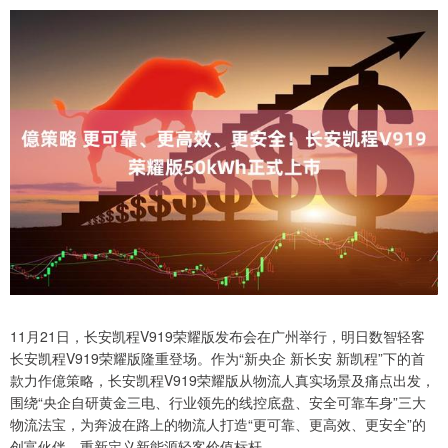
11月21日，长安凯程V919荣耀版发布会在广州举行，明日数智轻客
长安凯程V919荣耀版隆重登场。作为“新央企 新长安 新凯程”下的首
款力作億策略，长安凯程V919荣耀版从物流人真实场景及痛点出发，
围绕“央企自研黄金三电、行业领先的线控底盘、安全可靠车身”三大
物流法宝，为奔波在路上的物流人打造“更可靠、更高效、更安全”的
创富伙伴，重新定义新能源轻客价值标杆。