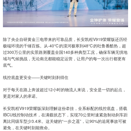
除了央企自研黄金三电带来的可靠品质，长安凯程V919荣耀版还历经
极端环境的千锤百炼。从-40℃的漠河极寒到48℃的吐鲁番酷热，超
过300万公里的实景路测覆盖全国140多种典型工况，确保车辆无惧地
域与气候挑战，无论南北都能稳定运营，让用户的每一次出行都更有
底气。
线控底盘更安全——关键时刻刹得住
对于每天在路上奔波超过12小时的物流人来说，安全是一切的起点，
更是对家人的承诺。
长安凯程V919荣耀版深刻理解这份牵挂，全系标配的线控底盘，搭载
IBCU线控制动技术，在满载状态下，实现70公里时速紧急制动刹车距
离比同级车型少3.4米。这关键的“一步之遥”，让90%的追尾事故可被
避免，在关键时刻能救命。