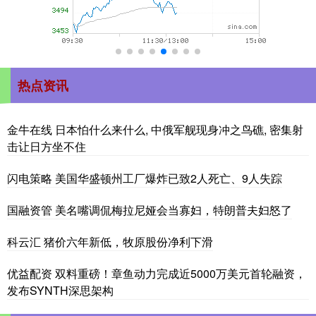
热点资讯
金牛在线 日本怕什么来什么, 中俄军舰现身冲之鸟礁, 密集射
击让日方坐不住
闪电策略 美国华盛顿州工厂爆炸已致2人死亡、9人失踪
国融资管 美名嘴调侃梅拉尼娅会当寡妇，特朗普夫妇怒了
科云汇 猪价六年新低，牧原股份净利下滑
优益配资 双料重磅！章鱼动力完成近5000万美元首轮融资，
发布SYNTH深思架构