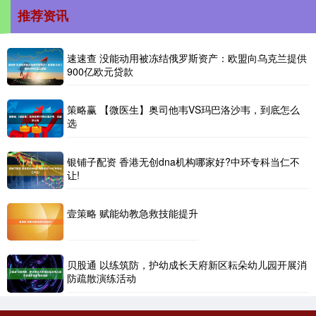
推荐资讯
速速查 没能动用被冻结俄罗斯资产：欧盟向乌克兰提供
900亿欧元贷款
策略赢 【微医生】奥司他韦VS玛巴洛沙韦，到底怎么
选
银铺子配资 香港无创dna机构哪家好?中环专科当仁不
让!
壹策略 赋能幼教急救技能提升
贝股通 以练筑防，护幼成长天府新区耘朵幼儿园开展消
防疏散演练活动