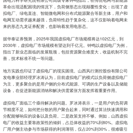
国电力科学研究院有限公司高级专家钟鸣指出，在传统电网与新能源
革命出现适配困境的情况下，负荷侧形态出现颠覆性变化：出现了虚
拟电厂、绿电直连、智能微电网和分布式能源聚合等新主体，用户和
电网互动需求越来越强，负荷特性趋于复杂化，这不仅影响着电网未
来的形态九龙证券配资，也影响着发用电形态。
据华泰证券预测，2025年我国虚拟电厂市场规模将达102亿元，到
2030年，虚拟电厂市场规模有望达到千亿元。钟鸣以虚拟电厂为例，
指出了新业态面临的发展瓶颈，包括资源聚合难度大，收益机制不完
善，技术标准不统一等问题。
地方实践也印证了虚拟电厂的现实困境。山西风行测控股份有限公司
发电事业部经理罗冰涛认为，目前虚拟电厂的模式以负荷侧虚拟电厂
为主，更多聚合的是用户侧的分布式能源、可调的生产设备以及储能
设备，在促进新能源消纳和解决供需紧张方面发挥着重要作用。
虚拟电厂面临三个亟待解决的问题。罗冰涛表示，一是用户的负荷调
节精度不足，如何把分散的用户聚合起来，同时通过算法快速调用和
分配能够响应的设备以及负荷。二是政策支持不够。例如，山西虚拟
电厂的收益主要靠政策性的倾斜，占总体收益的70%到80%。虚拟电
厂用户侧主动参与市场获得的利润薄弱，仅占20%到30%，很难吸引