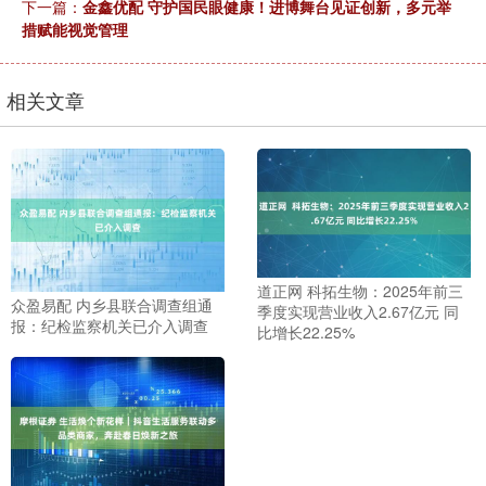
下一篇：
金鑫优配 守护国民眼健康！进博舞台见证创新，多元举
措赋能视觉管理
相关文章
道正网 科拓生物：2025年前三
众盈易配 内乡县联合调查组通
季度实现营业收入2.67亿元 同
报：纪检监察机关已介入调查
比增长22.25%