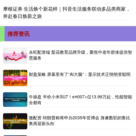
摩根证券 生活焕个新花样｜抖音生活服务联动多品类商家，
奔赴春日焕新之旅
推荐资讯
永旺配资端 梨花教育品牌升级，聚焦中老年群体提供智
慧服务
财盈策略 屏幕里有了“AI大脑”：显示技术正悄悄变聪明
牛操盘 半价小米SU7！eπ007+仅13.99万起，性能智能
全都有
微配资 特朗普称将申办2035年世博会 身兼数职的鲁比
奥再迎新头衔