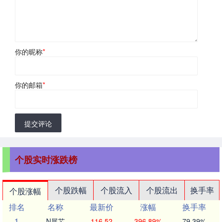
你的昵称
*
你的邮箱
*
提交评论
个股实时涨跌榜
个股跌幅
个股流入
个股流出
换手率
个股涨幅
排名
名称
最新价
涨幅
换手率
1
N展芯
116.52
396.89%
79.39%